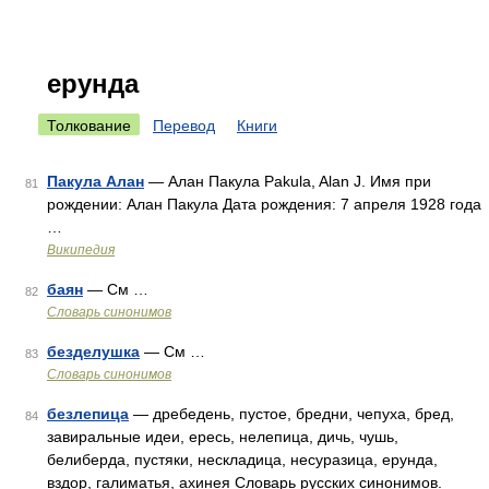
ерунда
Толкование
Перевод
Книги
Пакула Алан
— Алан Пакула Pakula, Alan J. Имя при
81
рождении: Алан Пакула Дата рождения: 7 апреля 1928 года
…
Википедия
баян
— См …
82
Словарь синонимов
безделушка
— См …
83
Словарь синонимов
безлепица
— дребедень, пустое, бредни, чепуха, бред,
84
завиральные идеи, ересь, нелепица, дичь, чушь,
белиберда, пустяки, нескладица, несуразица, ерунда,
вздор, галиматья, ахинея Словарь русских синонимов.