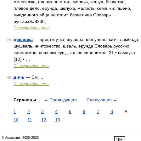
мелочевка, плевка не стоит, мелочь, чешуя, безделка,
плевое дело, ерунда, шелуха, малость, семечки, пшено,
выеденного яйца не стоит, безделица Словарь
русских&#8230; …
Словарь синонимов
дешевка
— проститутка, шушера, шелупонь, китч, ламбада,
89
шушваль, ничтожество, шваль, ерунда Словарь русских
синонимов. дешевка сущ., кол во синонимов: 21 • вампука
(10) • …
Словарь синонимов
дичь
— См …
90
Словарь синонимов
Страницы
←
Предыдущая
Следующая
→
1
2
3
4
5
6
7
8
9
10
11
12
13
© Академик, 2000-2026
18+