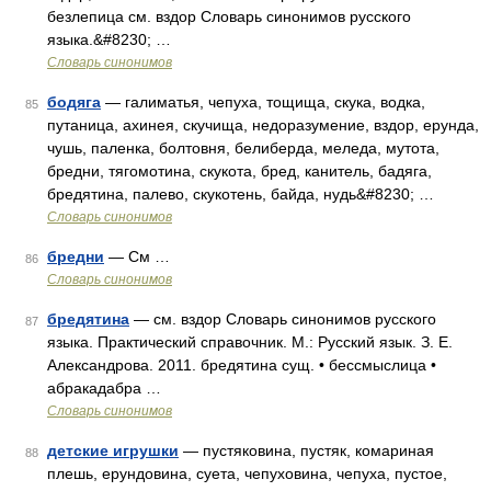
безлепица см. вздор Словарь синонимов русского
языка.&#8230; …
Словарь синонимов
бодяга
— галиматья, чепуха, тощища, скука, водка,
85
путаница, ахинея, скучища, недоразумение, вздор, ерунда,
чушь, паленка, болтовня, белиберда, меледа, мутота,
бредни, тягомотина, скукота, бред, канитель, бадяга,
бредятина, палево, скукотень, байда, нудь&#8230; …
Словарь синонимов
бредни
— См …
86
Словарь синонимов
бредятина
— см. вздор Словарь синонимов русского
87
языка. Практический справочник. М.: Русский язык. З. Е.
Александрова. 2011. бредятина сущ. • бессмыслица •
абракадабра …
Словарь синонимов
детские игрушки
— пустяковина, пустяк, комариная
88
плешь, ерундовина, суета, чепуховина, чепуха, пустое,